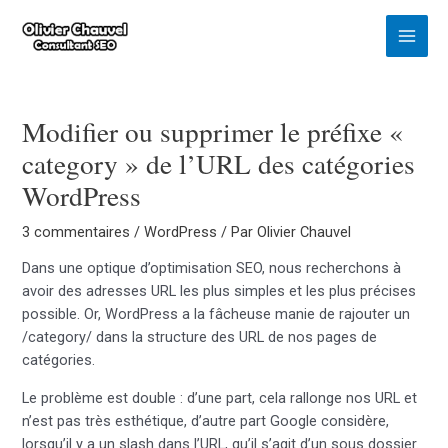
Aller
au
Main
contenu
Menu
Modifier ou supprimer le préfixe «
category » de l’URL des catégories
WordPress
3 commentaires
/
WordPress
/ Par
Olivier Chauvel
Dans une optique d’optimisation SEO, nous recherchons à
avoir des adresses URL les plus simples et les plus précises
possible. Or, WordPress a la fâcheuse manie de rajouter un
/category/ dans la structure des URL de nos pages de
catégories.
Le problème est double : d’une part, cela rallonge nos URL et
n’est pas très esthétique, d’autre part Google considère,
lorsqu’il y a un slash dans l’URL, qu’il s’agit d’un sous dossier.