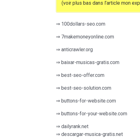
(voir plus bas dans l’article mon ex
⇒ 100dollars-seo.com
⇒ 7makemoneyonline.com
⇒ anticrawler.org
⇒ baixar-musicas-gratis.com
⇒ best-seo-offer.com
⇒ best-seo-solution.com
⇒ buttons-for-website.com
⇒ buttons-for-your-website.com
⇒ dailyrank.net
⇒ descargar-musica-gratis.net