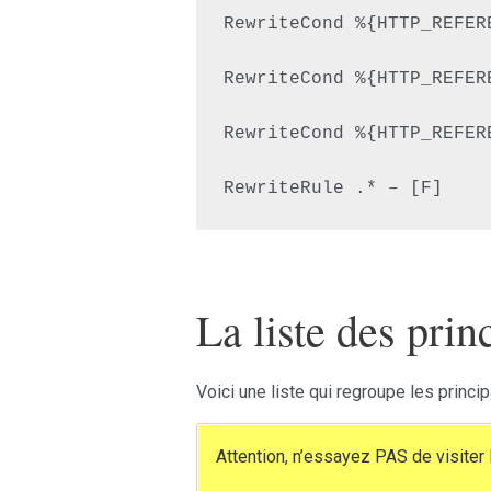
RewriteCond %{HTTP_REFER
RewriteCond %{HTTP_REFER
RewriteCond %{HTTP_REFER
La liste des pri
Voici une liste qui regroupe les prin
Attention, n’essayez PAS de visiter l