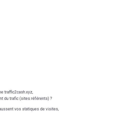
 traffic2cash.xyz,
 du trafic (sites référents) ?
faussent vos statiques de visites,