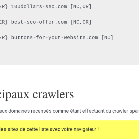
ER} 100dollars-seo.com [NC,OR]

ER} best-seo-offer.com [NC,OR]

ER} buttons-for-your-website.com [NC]

ncipaux crawlers
cipaux domaines recensés comme étant effectuant du crawler spa
es sites de cette liste avec votre navigateur !